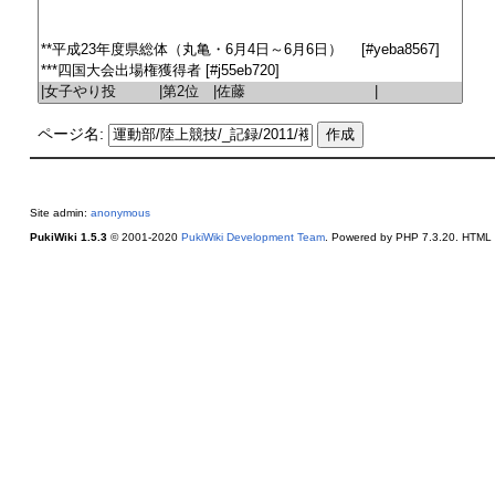
ページ名:
Site admin:
anonymous
PukiWiki 1.5.3
© 2001-2020
PukiWiki Development Team
. Powered by PHP 7.3.20. HTML c