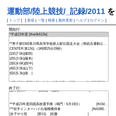
運動部/陸上競技/_記録/2011
を
[
トップ
] [
新規
|
一覧
|
検索
|
最終更新
|
ヘルプ
|
ログイン
]
開始行:
終了行: