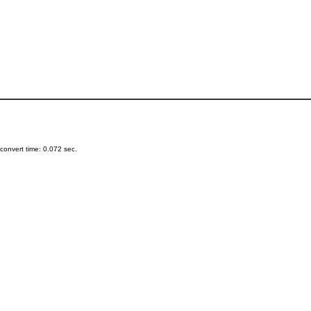
onvert time: 0.072 sec.