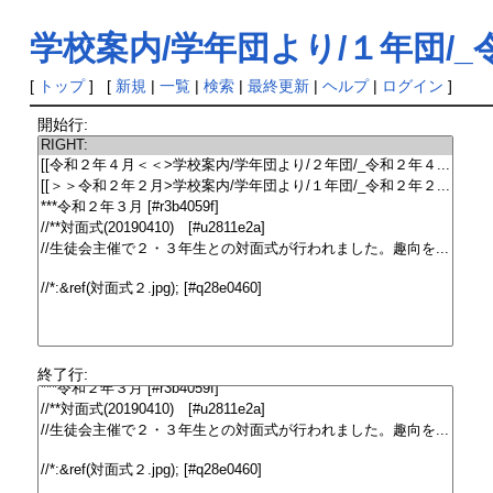
学校案内/学年団より/１年団/
[
トップ
] [
新規
|
一覧
|
検索
|
最終更新
|
ヘルプ
|
ログイン
]
開始行:
終了行: