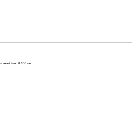
onvert time: 0.036 sec.