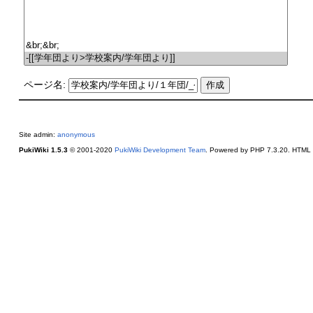
ページ名:
Site admin:
anonymous
PukiWiki 1.5.3
© 2001-2020
PukiWiki Development Team
. Powered by PHP 7.3.20. HTML c