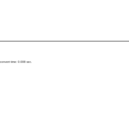
onvert time: 0.008 sec.