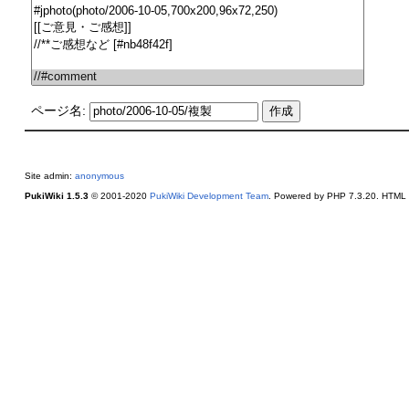
ページ名:
Site admin:
anonymous
PukiWiki 1.5.3
© 2001-2020
PukiWiki Development Team
. Powered by PHP 7.3.20. HTML c