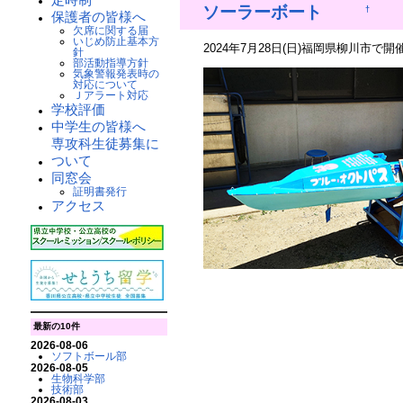
ソーラーボート
†
保護者の皆様へ
欠席に関する届
いじめ防止基本方
2024年7月28日(日)福岡県柳川市で
針
部活動指導方針
気象警報発表時の
対応について
Ｊアラート対応
学校評価
中学生の皆様へ
専攻科生徒募集に
ついて
同窓会
証明書発行
アクセス
最新の10件
2026-08-06
ソフトボール部
2026-08-05
生物科学部
技術部
2026-08-03