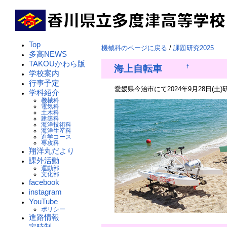
Top
機械科のページに戻る
/
課題研究2025
多高NEWS
TAKOUかわら版
海上自転車
†
学校案内
行事予定
愛媛県今治市にて2024年9月28日(土)研
学科紹介
機械科
電気科
土木科
建築科
海洋技術科
海洋生産科
進学コース
専攻科
翔洋丸だより
課外活動
運動部
文化部
facebook
instagram
YouTube
ポリシー
進路情報
定時制