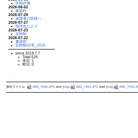
学校評価
2026-08-02
建築科
2026-07-29
保護者の皆様へ
2026-07-27
翔洋丸だより
2026-07-23
定時制
2026-07-22
書道部
定時制/日常_2026
since 2019.7.7
Total:526
本日 :1
昨日 :0
.
添付ファイル:
IMG_7688.JPG
IMG_7663.JPG
IMG_7630.J
451件
[
詳細
]
553件
[
詳細
]