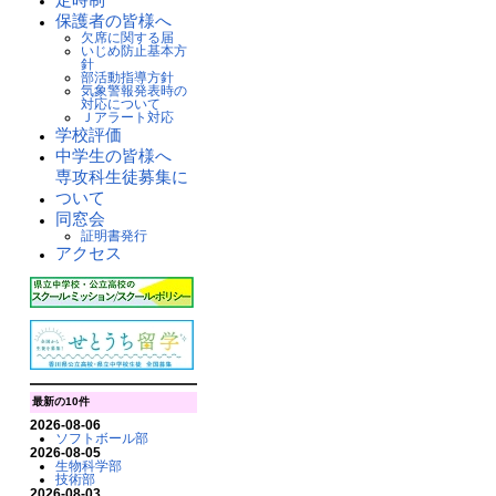
保護者の皆様へ
欠席に関する届
いじめ防止基本方
針
部活動指導方針
気象警報発表時の
対応について
Ｊアラート対応
学校評価
中学生の皆様へ
専攻科生徒募集に
ついて
同窓会
証明書発行
アクセス
最新の10件
2026-08-06
ソフトボール部
2026-08-05
生物科学部
技術部
2026-08-03