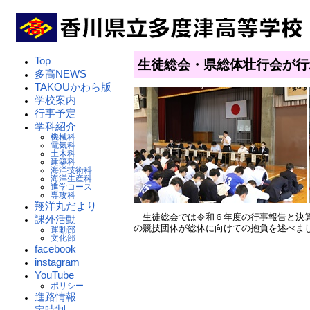
Top
生徒総会・県総体壮行会が
多高NEWS
TAKOUかわら版
学校案内
行事予定
学科紹介
機械科
電気科
土木科
建築科
海洋技術科
海洋生産科
進学コース
専攻科
翔洋丸だより
生徒総会では令和６年度の行事報告と決算
課外活動
の競技団体が総体に向けての抱負を述べま
運動部
文化部
facebook
instagram
YouTube
ポリシー
進路情報
定時制