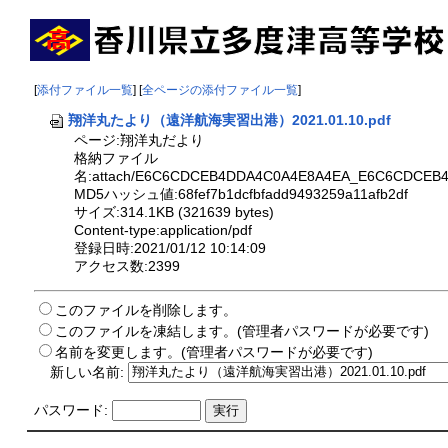
[
添付ファイル一覧
] [
全ページの添付ファイル一覧
]
翔洋丸たより（遠洋航海実習出港）2021.01.10.pdf
ページ:翔洋丸だより
格納ファイル
名:attach/E6C6CDCEB4DDA4C0A4E8A4EA_E6C6CDCEB
MD5ハッシュ値:68fef7b1dcfbfadd9493259a11afb2df
サイズ:314.1KB (321639 bytes)
Content-type:application/pdf
登録日時:2021/01/12 10:14:09
アクセス数:2399
このファイルを削除します。
このファイルを凍結します。(管理者パスワードが必要です)
名前を変更します。(管理者パスワードが必要です)
新しい名前:
パスワード: