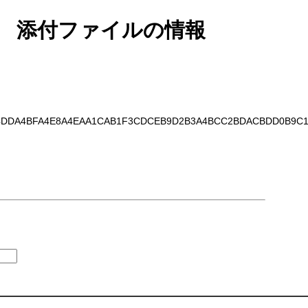
添付ファイルの情報
4DDA4BFA4E8A4EAA1CAB1F3CDCEB9D2B3A4BCC2BDACBDD0B9C1A