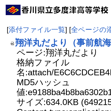
[
添付ファイル一覧
] [
全ページの
翔洋丸だより（事前航海）R
ページ:翔洋丸だより
格納ファイル
名:attach/E6C6CDCE
MD5ハッシュ
値:e9188ba4b8ba6302b
サイズ:634.0KB (649215 