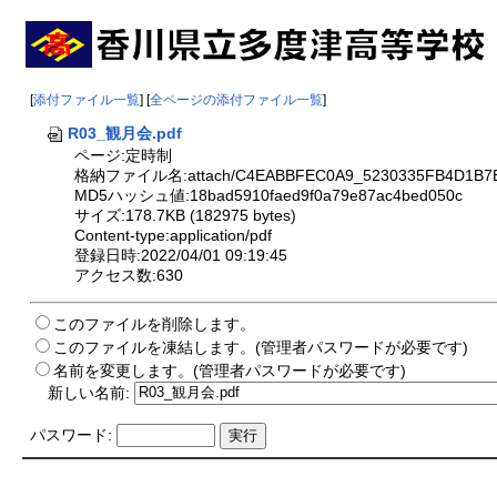
[
添付ファイル一覧
] [
全ページの添付ファイル一覧
]
R03_観月会.pdf
ページ:定時制
格納ファイル名:attach/C4EABBFEC0A9_5230335FB4D1B7E
MD5ハッシュ値:18bad5910faed9f0a79e87ac4bed050c
サイズ:178.7KB (182975 bytes)
Content-type:application/pdf
登録日時:2022/04/01 09:19:45
アクセス数:630
このファイルを削除します。
このファイルを凍結します。(管理者パスワードが必要です)
名前を変更します。(管理者パスワードが必要です)
新しい名前:
パスワード: