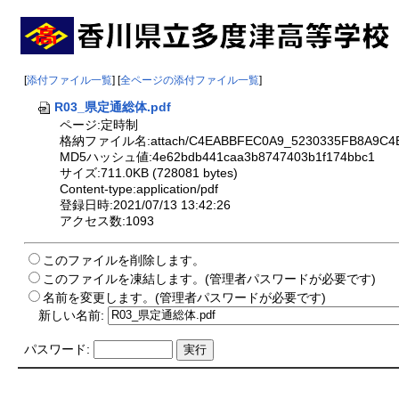
[
添付ファイル一覧
] [
全ページの添付ファイル一覧
]
R03_県定通総体.pdf
ページ:定時制
格納ファイル名:attach/C4EABBFEC0A9_5230335FB8A9C4
MD5ハッシュ値:4e62bdb441caa3b8747403b1f174bbc1
サイズ:711.0KB (728081 bytes)
Content-type:application/pdf
登録日時:2021/07/13 13:42:26
アクセス数:1093
このファイルを削除します。
このファイルを凍結します。(管理者パスワードが必要です)
名前を変更します。(管理者パスワードが必要です)
新しい名前:
パスワード: