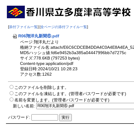
[
添付ファイル一覧
] [
全ページの添付ファイル一覧
]
R06翔洋丸新聞⑥.pdf
ページ:翔洋丸だより
格納ファイル名:attach/E6C6CDCEB4DDA4C0A4E8A4EA_52
MD5ハッシュ値:fd6e9452b3a385a04447996bb7d7275c
サイズ:778.6KB (797253 bytes)
Content-type:application/pdf
登録日時:2024/10/21 10:28:23
アクセス数:1262
このファイルを削除します。
このファイルを凍結します。(管理者パスワードが必要です)
名前を変更します。(管理者パスワードが必要です)
新しい名前:
パスワード: