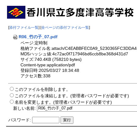
[
添付ファイル一覧
] [
全ページの添付ファイル一覧
]
R06_竹の子_07.pdf
ページ:定時制
格納ファイル名:attach/C4EABBFEC0A9_5230365FC3DDA4C
MD5ハッシュ値:4c72ac0f717946bd6ccb8be368d431d7
サイズ:740.4KB (758210 bytes)
Content-type:application/pdf
登録日時:2025/03/27 18:34:48
アクセス数:338
このファイルを削除します。
このファイルを凍結します。(管理者パスワードが必要です)
名前を変更します。(管理者パスワードが必要です)
新しい名前:
パスワード: