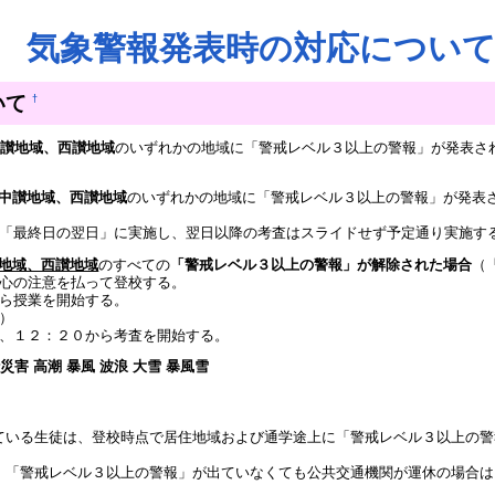
気象警報発表時の対応につい
いて
†
中讃地域、西讃地域
のいずれかの地域に「警戒レベル３以上の警報」が発表さ
中讃地域、西讃地域
のいずれかの地域に「警戒レベル３以上の警報」が発表
「最終日の翌日」に実施し、翌日以降の考査はスライドせず予定通り実施す
地域、西讃地域
のすべての
「警戒レベル３以上の警報」が解除された場合
（
心の注意を払って登校する。
ら授業を開始する。
）
、１２：２０から考査を開始する。
害 高潮 暴風 波浪 大雪 暴風雪
ている生徒は、登校時点で居住地域および通学途上に「警戒レベル３以上の警
、「警戒レベル３以上の警報」が出ていなくても公共交通機関が運休の場合は