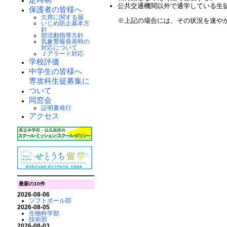
公共交通機関以外で通学している生
保護者の皆様へ
欠席に関する届
※上記の場合には、その状況を速や
いじめ防止基本方
針
部活動指導方針
気象警報発表時の
対応について
Ｊアラート対応
学校評価
中学生の皆様へ
専攻科生徒募集に
ついて
同窓会
証明書発行
アクセス
最新の10件
2026-08-06
ソフトボール部
2026-08-05
生物科学部
技術部
2026-08-03