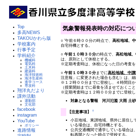
Top
気象警報発表時の対応につ
多高NEWS
TAKOUかわら版
○ '午前６時００分の時点で、
高松地域、
学校案内
自宅待機とする。
行事予定
○
午前１０時３０分
の時点で、
高松地域、
学科紹介
は、原則として休校とする。
機械科
※定期考査時は、休校になった日の考査を
電気科
土木科
建築科
○
午前１０時３０分
までに
高松地域、中讃
海洋技術科
注意報」に変更された場合も含む）は、細
海洋生産科
進学コース
※１２時００分までに登校し、４時間目か
専攻科
（授業開始までに昼食を済ませておくこと
翔洋丸だより
※定期考査時は１２時００分までに登校し
課外活動
対象となる警報 河川氾濫 大雨 土砂災
運動部
文化部
facebook
†
【注意事項】
instagram
小豆地域、東讃地域、県外に居住し
YouTube
いる場合は、自宅待機とする。
ポリシー
進路情報
公共交通機関で通学している場合は
転再開となった時点で登校する。
定時制