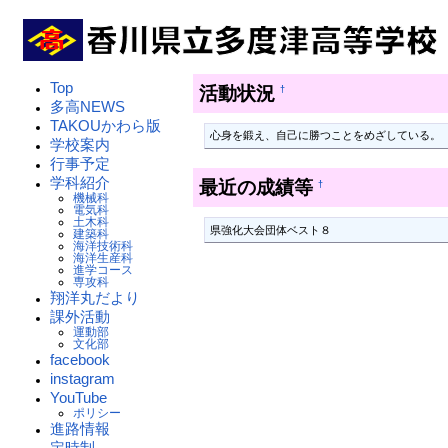
Top
活動状況
†
多高NEWS
TAKOUかわら版
心身を鍛え、自己に勝つことをめざしている。
学校案内
行事予定
学科紹介
最近の成績等
†
機械科
電気科
土木科
県強化大会団体ベスト８
建築科
海洋技術科
海洋生産科
進学コース
専攻科
翔洋丸だより
課外活動
運動部
文化部
facebook
instagram
YouTube
ポリシー
進路情報
定時制