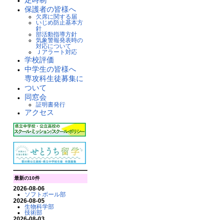
保護者の皆様へ
欠席に関する届
いじめ防止基本方
針
部活動指導方針
気象警報発表時の
対応について
Ｊアラート対応
学校評価
中学生の皆様へ
専攻科生徒募集に
ついて
同窓会
証明書発行
アクセス
最新の10件
2026-08-06
ソフトボール部
2026-08-05
生物科学部
技術部
2026-08-03