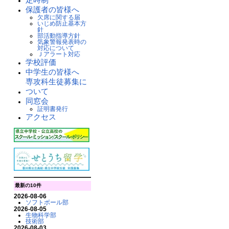
保護者の皆様へ
欠席に関する届
いじめ防止基本方
針
部活動指導方針
気象警報発表時の
対応について
Ｊアラート対応
学校評価
中学生の皆様へ
専攻科生徒募集に
ついて
同窓会
証明書発行
アクセス
最新の10件
2026-08-06
ソフトボール部
2026-08-05
生物科学部
技術部
2026-08-03