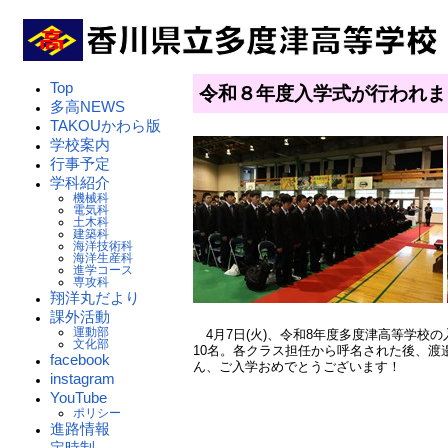
Top
令和８年度入学式が行われ
多高NEWS
TAKOUかわら版
学校案内
行事予定
学科紹介
機械科
電気科
土木科
建築科
海洋技術科
海洋生産科
進学コース
専攻科
翔洋丸だより
課外活動
運動部
4月7日(火)、令和8年度多度津高等学校
文化部
10名。各クラス担任から呼名された後、
facebook
ん、ご入学おめでとうございます！
instagram
YouTube
ポリシー
進路情報
定時制