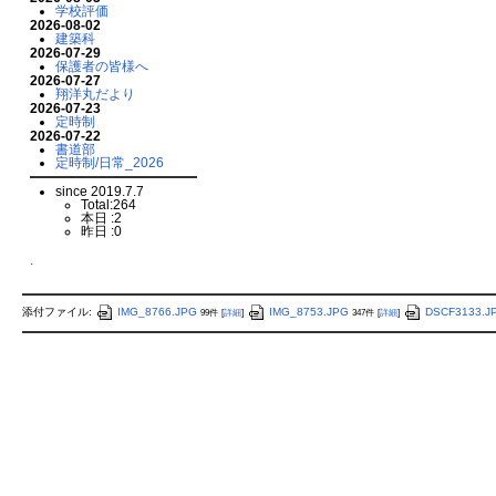
学校評価
2026-08-02
建築科
2026-07-29
保護者の皆様へ
2026-07-27
翔洋丸だより
2026-07-23
定時制
2026-07-22
書道部
定時制/日常_2026
since 2019.7.7
Total:264
本日 :2
昨日 :0
.
添付ファイル:
IMG_8766.JPG
IMG_8753.JPG
DSCF3133.J
99件
[
詳細
]
347件
[
詳細
]