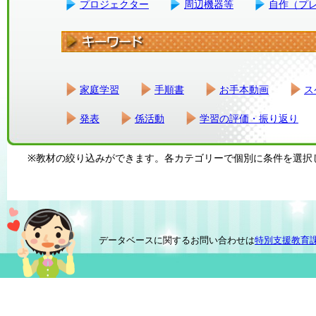
プロジェクター
周辺機器等
自作（プ
家庭学習
手順書
お手本動画
ス
発表
係活動
学習の評価・振り返り
※教材の絞り込みができます。各カテゴリーで個別に条件を選択
データベースに関するお問い合わせは
特別支援教育