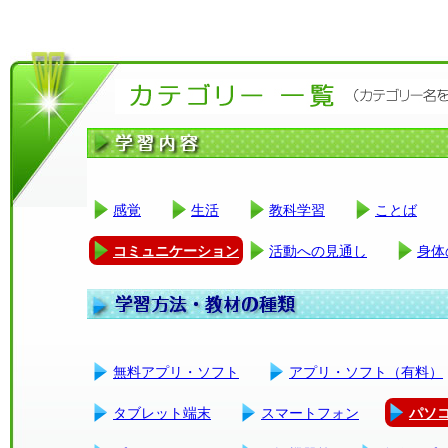
感覚
生活
教科学習
ことば
コミュニケーション
活動への見通し
身体
無料アプリ・ソフト
アプリ・ソフト（有料）
タブレット端末
スマートフォン
パソ