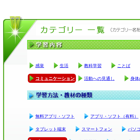
感覚
生活
教科学習
ことば
コミュニケーション
活動への見通し
身体
無料アプリ・ソフト
アプリ・ソフト（有料）
タブレット端末
スマートフォン
パソ