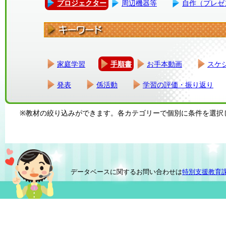
プロジェクター
周辺機器等
自作（プレゼ
家庭学習
手順書
お手本動画
スケ
発表
係活動
学習の評価・振り返り
※教材の絞り込みができます。各カテゴリーで個別に条件を選択
データベースに関するお問い合わせは
特別支援教育