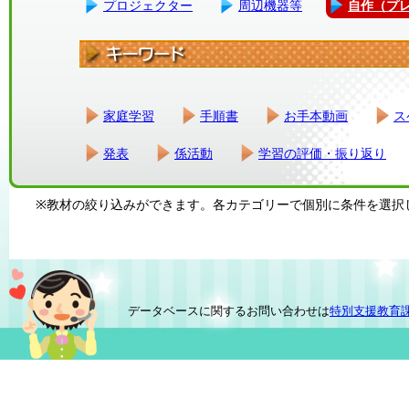
プロジェクター
周辺機器等
自作（プ
家庭学習
手順書
お手本動画
ス
発表
係活動
学習の評価・振り返り
※教材の絞り込みができます。各カテゴリーで個別に条件を選択
データベースに関するお問い合わせは
特別支援教育