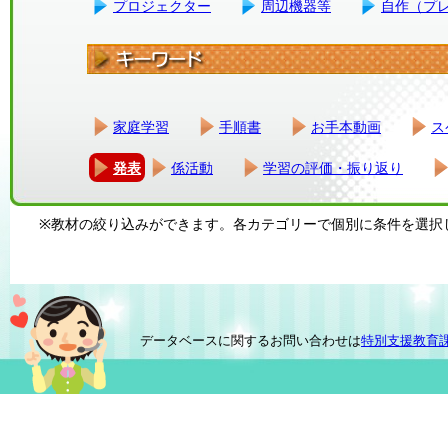
プロジェクター
周辺機器等
自作（プ
家庭学習
手順書
お手本動画
ス
発表
係活動
学習の評価・振り返り
※教材の絞り込みができます。各カテゴリーで個別に条件を選択
データベースに関するお問い合わせは
特別支援教育