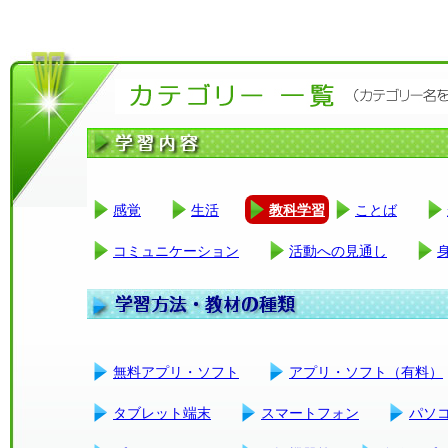
感覚
生活
教科学習
ことば
コミュニケーション
活動への見通し
無料アプリ・ソフト
アプリ・ソフト（有料）
タブレット端末
スマートフォン
パソ