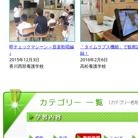
即チェックマシーン～音楽歌唱編
「タイムラプス機能」で観察
♪
録！
2015年12月3日
2016年2月6日
香川西部養護学校
高松養護学校
感覚
生活
教科学習
ことば