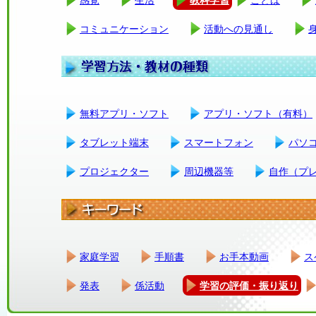
コミュニケーション
活動への見通し
無料アプリ・ソフト
アプリ・ソフト（有料）
タブレット端末
スマートフォン
パソ
プロジェクター
周辺機器等
自作（プ
家庭学習
手順書
お手本動画
ス
発表
係活動
学習の評価・振り返り