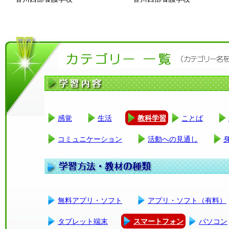
感覚
生活
教科学習
ことば
コミュニケーション
活動への見通し
無料アプリ・ソフト
アプリ・ソフト（有料）
タブレット端末
スマートフォン
パソコン