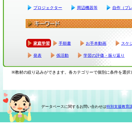
プロジェクター
周辺機器等
自作（プ
家庭学習
手順書
お手本動画
スケ
発表
係活動
学習の評価・振り返り
※教材の絞り込みができます。各カテゴリーで個別に条件を選択
データベースに関するお問い合わせは
特別支援教育