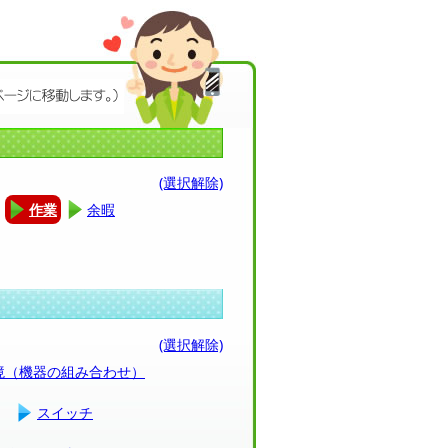
(選択解除)
作業
余暇
(選択解除)
環境（機器の組み合わせ）
スイッチ