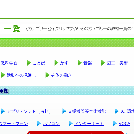
教科学習
ことば
かず
音楽
図工・美術
活動への見通し
身体の動き
アプリ・ソフト（有料）
支援機器等本体機能
ICT
スマートフォン
パソコン
インターネット
VOCA