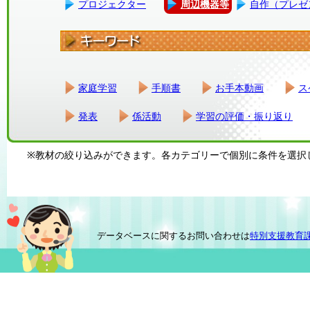
プロジェクター
周辺機器等
自作（プレゼ
家庭学習
手順書
お手本動画
ス
発表
係活動
学習の評価・振り返り
※教材の絞り込みができます。各カテゴリーで個別に条件を選択
データベースに関するお問い合わせは
特別支援教育