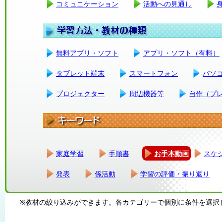
コミュニケーション
活動への見通し
無料アプリ・ソフト
アプリ・ソフト（有料）
タブレット端末
スマートフォン
パソ
プロジェクター
周辺機器等
自作（プ
家庭学習
手順書
お手本動画
スケ
発表
係活動
学習の評価・振り返り
※教材の絞り込みができます。各カテゴリーで個別に条件を選択