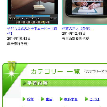
子ども目線のお手本ムービー【自
作業の達人【自作】
作】
2014年12月8日
2014年10月3日
香川西部養護学校
高松養護学校
感覚
生活
教科学習
ことば