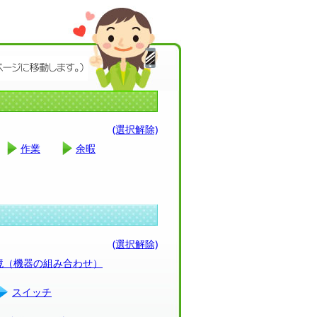
(選択解除)
作業
余暇
(選択解除)
環境（機器の組み合わせ）
スイッチ