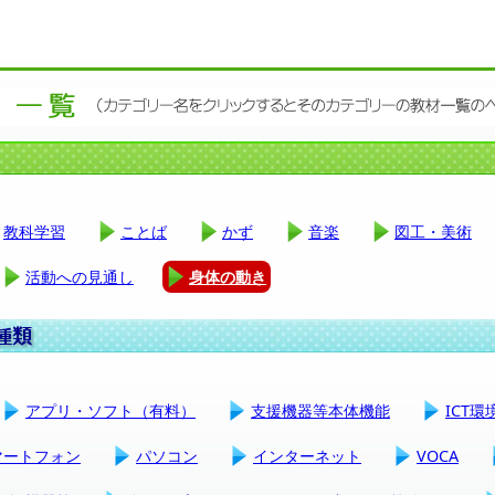
教科学習
ことば
かず
音楽
図工・美術
活動への見通し
身体の動き
アプリ・ソフト（有料）
支援機器等本体機能
ICT
マートフォン
パソコン
インターネット
VOCA