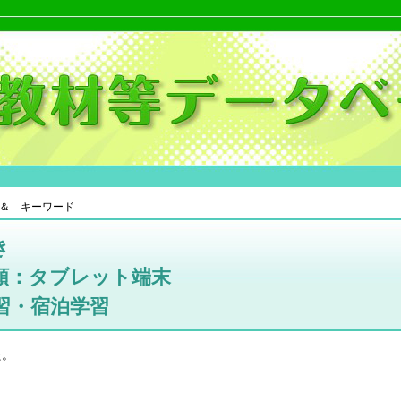
＆ キーワード
き
類：タブレット端末
習・宿泊学習
た。
。