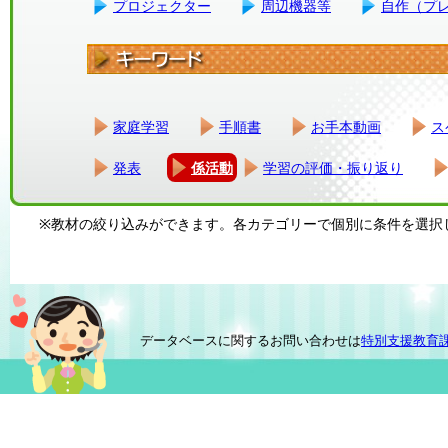
プロジェクター
周辺機器等
自作（プ
家庭学習
手順書
お手本動画
ス
発表
係活動
学習の評価・振り返り
※教材の絞り込みができます。各カテゴリーで個別に条件を選択
データベースに関するお問い合わせは
特別支援教育