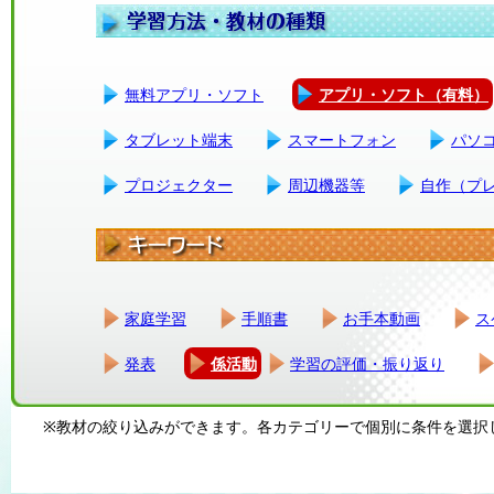
無料アプリ・ソフト
アプリ・ソフト（有料）
タブレット端末
スマートフォン
パソ
プロジェクター
周辺機器等
自作（プ
家庭学習
手順書
お手本動画
ス
発表
係活動
学習の評価・振り返り
※教材の絞り込みができます。各カテゴリーで個別に条件を選択