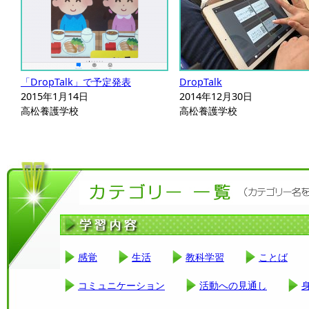
「DropTalk」で予定発表
DropTalk
2015年1月14日
2014年12月30日
高松養護学校
高松養護学校
感覚
生活
教科学習
ことば
コミュニケーション
活動への見通し