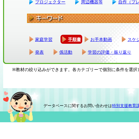
プロジェクター
周辺機器等
自作（プ
家庭学習
手順書
お手本動画
スケ
発表
係活動
学習の評価・振り返り
※教材の絞り込みができます。各カテゴリーで個別に条件を選択
データベースに関するお問い合わせは
特別支援教育