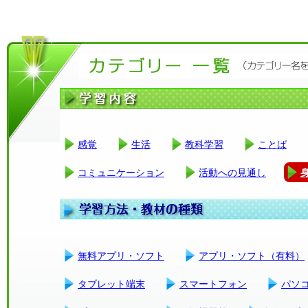
感覚
生活
教科学習
ことば
コミュニケーション
活動への見通し
無料アプリ・ソフト
アプリ・ソフト（有料）
タブレット端末
スマートフォン
パソ