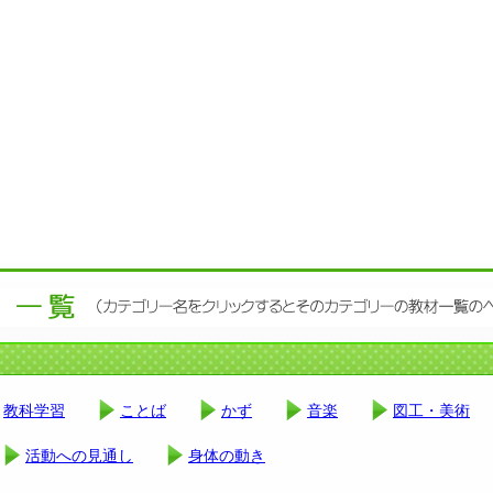
教科学習
ことば
かず
音楽
図工・美術
活動への見通し
身体の動き