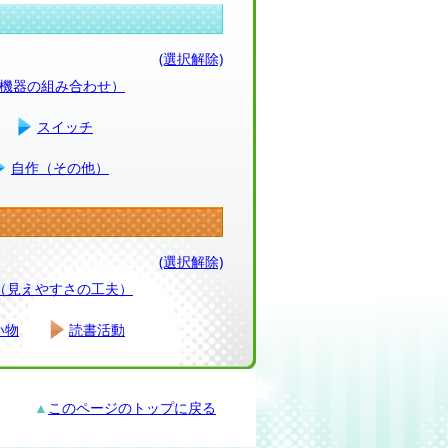
(選択解除)
（機器の組み合わせ）
スイッチ
自作（その他）
(選択解除)
（見えやすさの工夫）
い物
読書活動
▲
このページのトップに戻る