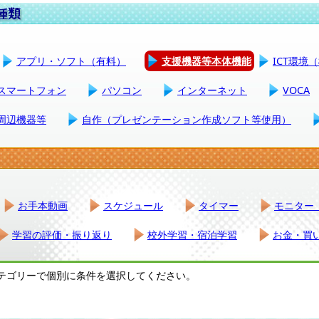
アプリ・ソフト（有料）
支援機器等本体機能
ICT環境
スマートフォン
パソコン
インターネット
VOCA
周辺機器等
自作（プレゼンテーション作成ソフト等使用）
お手本動画
スケジュール
タイマー
モニター
学習の評価・振り返り
校外学習・宿泊学習
お金・買
テゴリーで個別に条件を選択してください。