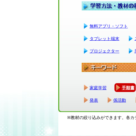
無料アプリ・ソフト
タブレット端末
プロジェクター
家庭学習
手順書
発表
係活動
※教材の絞り込みができます。各カ