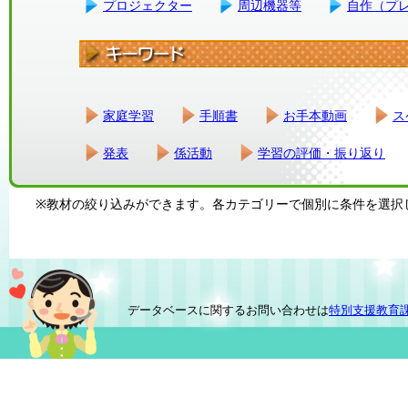
プロジェクター
周辺機器等
自作（プ
家庭学習
手順書
お手本動画
ス
発表
係活動
学習の評価・振り返り
※教材の絞り込みができます。各カテゴリーで個別に条件を選択
データベースに関するお問い合わせは
特別支援教育