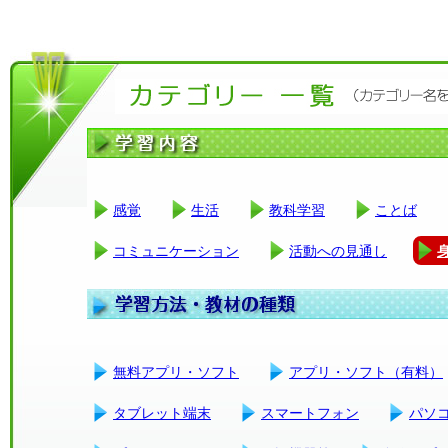
感覚
生活
教科学習
ことば
コミュニケーション
活動への見通し
無料アプリ・ソフト
アプリ・ソフト（有料）
タブレット端末
スマートフォン
パソ