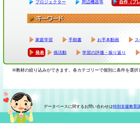
プロジェクター
周辺機器等
自作（プ
家庭学習
手順書
お手本動画
ス
発表
係活動
学習の評価・振り返り
※教材の絞り込みができます。各カテゴリーで個別に条件を選択
データベースに関するお問い合わせは
特別支援教育