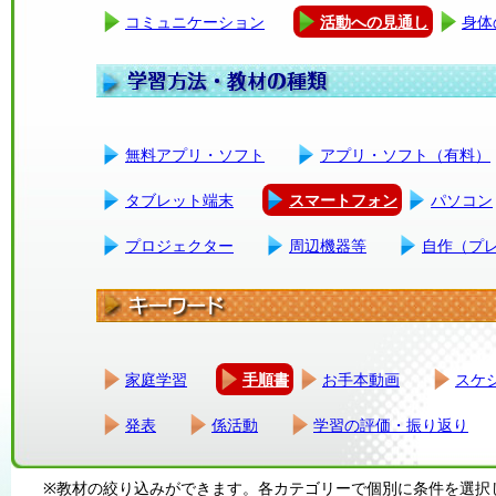
コミュニケーション
活動への見通し
身体
無料アプリ・ソフト
アプリ・ソフト（有料）
タブレット端末
スマートフォン
パソコン
プロジェクター
周辺機器等
自作（プ
家庭学習
手順書
お手本動画
スケ
発表
係活動
学習の評価・振り返り
※教材の絞り込みができます。各カテゴリーで個別に条件を選択