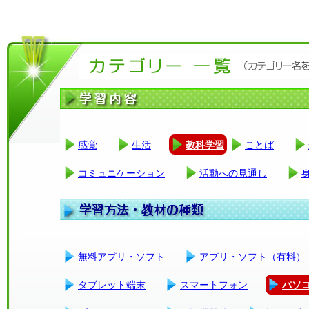
感覚
生活
教科学習
ことば
コミュニケーション
活動への見通し
無料アプリ・ソフト
アプリ・ソフト（有料）
タブレット端末
スマートフォン
パソ