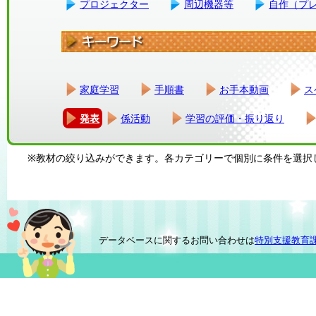
プロジェクター
周辺機器等
自作（プ
家庭学習
手順書
お手本動画
ス
発表
係活動
学習の評価・振り返り
※教材の絞り込みができます。各カテゴリーで個別に条件を選択
データベースに関するお問い合わせは
特別支援教育