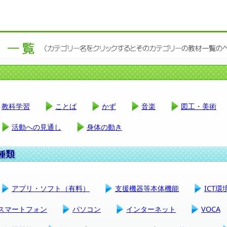
教科学習
ことば
かず
音楽
図工・美術
活動への見通し
身体の動き
アプリ・ソフト（有料）
支援機器等本体機能
ICT
スマートフォン
パソコン
インターネット
VOCA