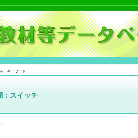
＆ キーワード
類：スイッチ
た。
。