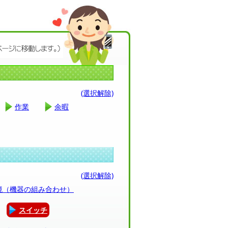
(選択解除)
作業
余暇
(選択解除)
環境（機器の組み合わせ）
スイッチ