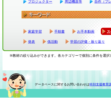
プロジェクター
周辺機器等
自作（プ
家庭学習
手順書
お手本動画
ス
発表
係活動
学習の評価・振り返り
※教材の絞り込みができます。各カテゴリーで個別に条件を選択
データベースに関するお問い合わせは
特別支援教育