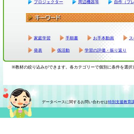
プロジェクター
周辺機器等
自作（プ
家庭学習
手順書
お手本動画
ス
発表
係活動
学習の評価・振り返り
※教材の絞り込みができます。各カテゴリーで個別に条件を選択
データベースに関するお問い合わせは
特別支援教育