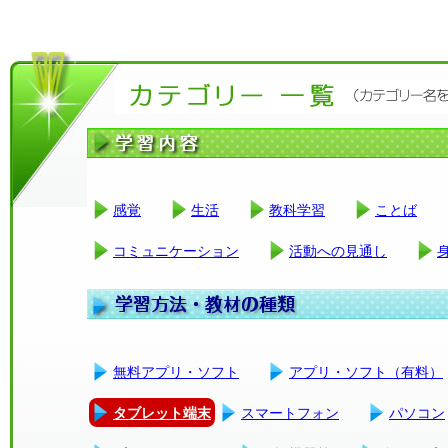
感覚
生活
教科学習
ことば
コミュニケーション
活動への見通し
無料アプリ・ソフト
アプリ・ソフト（有料）
タブレット端末
スマートフォン
パソコン