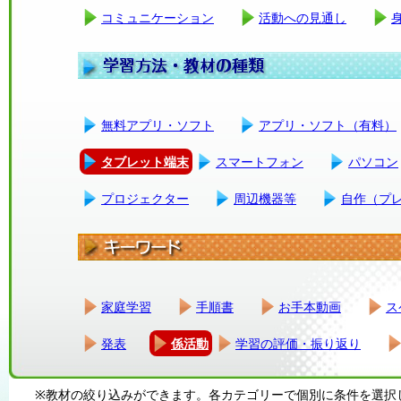
コミュニケーション
活動への見通し
無料アプリ・ソフト
アプリ・ソフト（有料）
タブレット端末
スマートフォン
パソコン
プロジェクター
周辺機器等
自作（プ
家庭学習
手順書
お手本動画
ス
発表
係活動
学習の評価・振り返り
※教材の絞り込みができます。各カテゴリーで個別に条件を選択