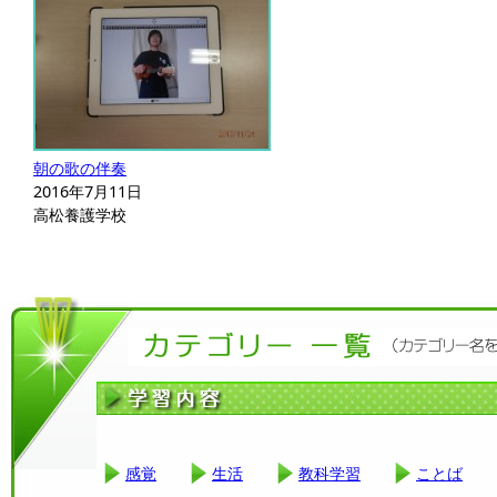
朝の歌の伴奏
2016年7月11日
高松養護学校
感覚
生活
教科学習
ことば