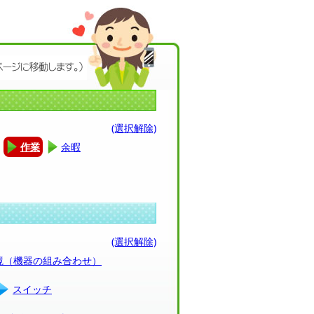
(選択解除)
作業
余暇
(選択解除)
環境（機器の組み合わせ）
スイッチ