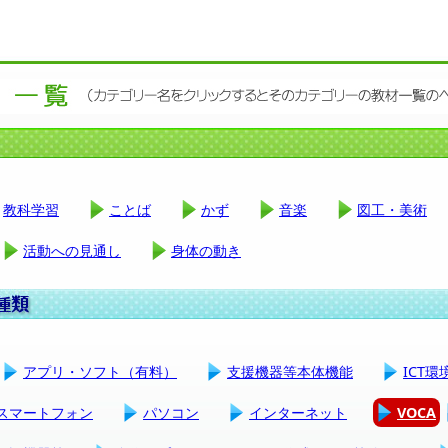
教科学習
ことば
かず
音楽
図工・美術
活動への見通し
身体の動き
アプリ・ソフト（有料）
支援機器等本体機能
ICT
スマートフォン
パソコン
インターネット
VOCA