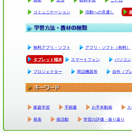
コミュニケーション
活動への見通し
無料アプリ・ソフト
アプリ・ソフト（有料）
タブレット端末
スマートフォン
パソコン
プロジェクター
周辺機器等
自作（プ
家庭学習
手順書
お手本動画
ス
発表
係活動
学習の評価・振り返り