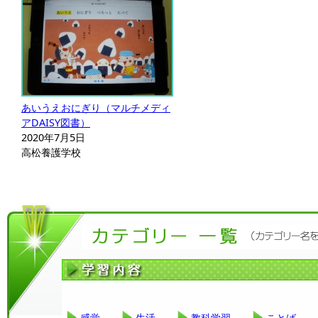
あいうえおにぎり（マルチメディ
アDAISY図書）
2020年7月5日
高松養護学校
感覚
生活
教科学習
ことば