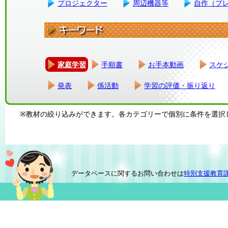
プロジェクター
周辺機器等
自作（プ
家庭学習
手順書
お手本動画
スケ
発表
係活動
学習の評価・振り返り
※教材の絞り込みができます。各カテゴリーで個別に条件を選択
データベースに関するお問い合わせは
特別支援教育