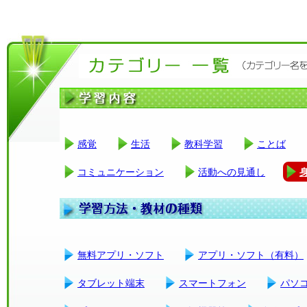
感覚
生活
教科学習
ことば
コミュニケーション
活動への見通し
無料アプリ・ソフト
アプリ・ソフト（有料）
タブレット端末
スマートフォン
パソ