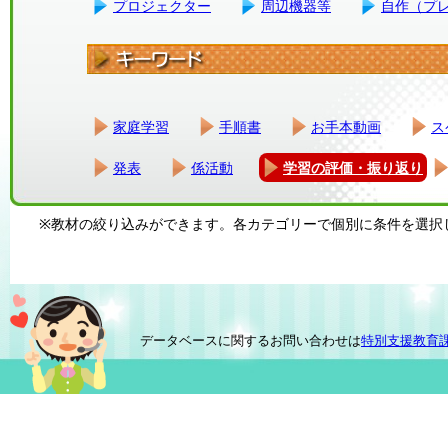
プロジェクター
周辺機器等
自作（プ
家庭学習
手順書
お手本動画
ス
発表
係活動
学習の評価・振り返り
※教材の絞り込みができます。各カテゴリーで個別に条件を選択
データベースに関するお問い合わせは
特別支援教育