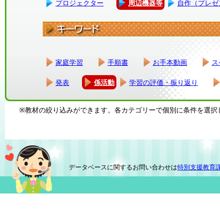
プロジェクター
周辺機器等
自作（プレゼ
家庭学習
手順書
お手本動画
ス
発表
係活動
学習の評価・振り返り
※教材の絞り込みができます。各カテゴリーで個別に条件を選択
データベースに関するお問い合わせは
特別支援教育