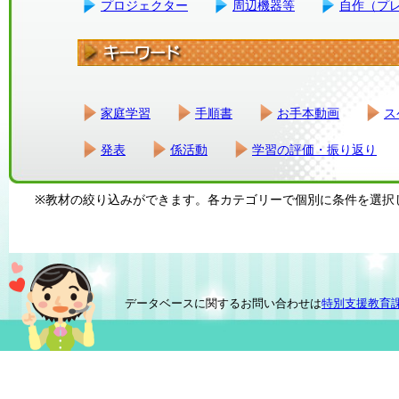
プロジェクター
周辺機器等
自作（プ
家庭学習
手順書
お手本動画
ス
発表
係活動
学習の評価・振り返り
※教材の絞り込みができます。各カテゴリーで個別に条件を選択
データベースに関するお問い合わせは
特別支援教育