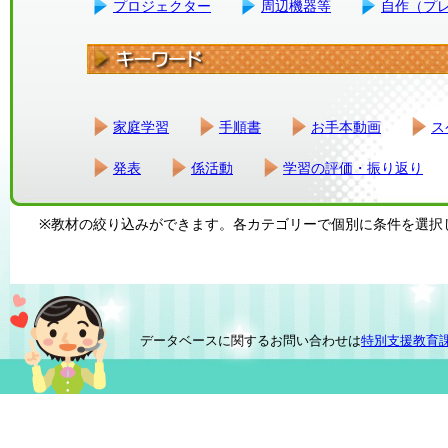
プロジェクター
周辺機器等
自作（プ
家庭学習
手順書
お手本動画
ス
発表
係活動
学習の評価・振り返り
※教材の絞り込みができます。各カテゴリーで個別に条件を選択
データベースに関するお問い合わせは
特別支援教育