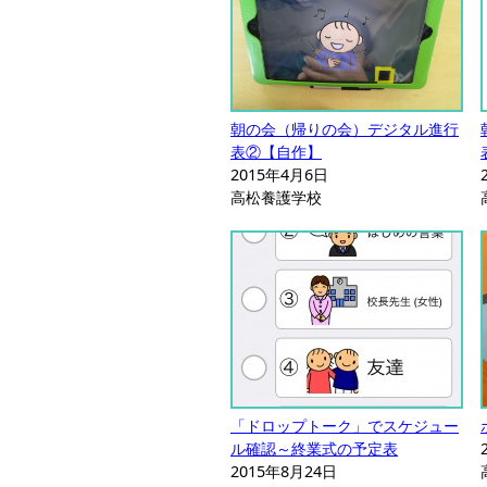
朝の会（帰りの会）デジタル進行
表②【自作】
2015年4月6日
高松養護学校
「ドロップトーク」でスケジュー
ル確認～終業式の予定表
2015年8月24日