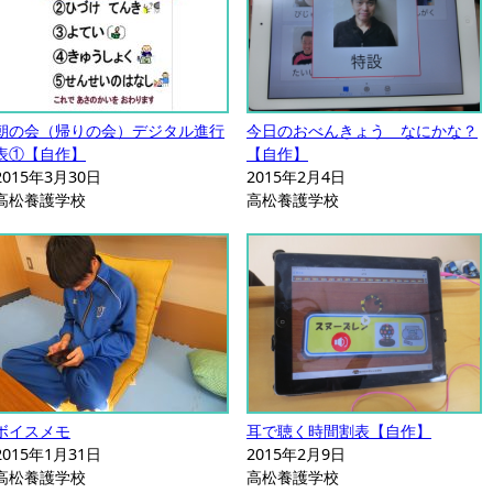
朝の会（帰りの会）デジタル進行
今日のおべんきょう なにかな？
表①【自作】
【自作】
2015年3月30日
2015年2月4日
高松養護学校
高松養護学校
ボイスメモ
耳で聴く時間割表【自作】
2015年1月31日
2015年2月9日
高松養護学校
高松養護学校