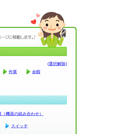
(選択解除)
作業
余暇
環境（機器の組み合わせ）
スイッチ