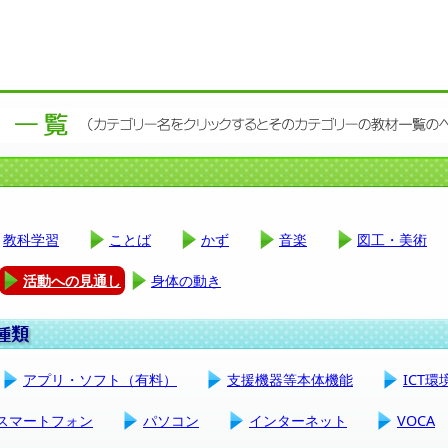
教科学習
ことば
かず
音楽
図工・美術
活動への見通し
身体の動き
アプリ・ソフト（有料）
支援機器等本体機能
ICT
スマートフォン
パソコン
インターネット
VOCA