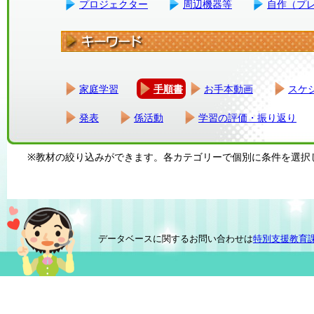
プロジェクター
周辺機器等
自作（プ
家庭学習
手順書
お手本動画
スケ
発表
係活動
学習の評価・振り返り
※教材の絞り込みができます。各カテゴリーで個別に条件を選択
データベースに関するお問い合わせは
特別支援教育