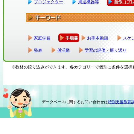
プロジェクター
周辺機器等
自作（プ
家庭学習
手順書
お手本動画
スケ
発表
係活動
学習の評価・振り返り
※教材の絞り込みができます。各カテゴリーで個別に条件を選択
データベースに関するお問い合わせは
特別支援教育