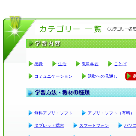
感覚
生活
教科学習
ことば
コミュニケーション
活動への見通し
無料アプリ・ソフト
アプリ・ソフト（有料）
タブレット端末
スマートフォン
パソ