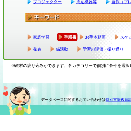
プロジェクター
周辺機器等
自作（プ
家庭学習
手順書
お手本動画
スケ
発表
係活動
学習の評価・振り返り
※教材の絞り込みができます。各カテゴリーで個別に条件を選択
データベースに関するお問い合わせは
特別支援教育