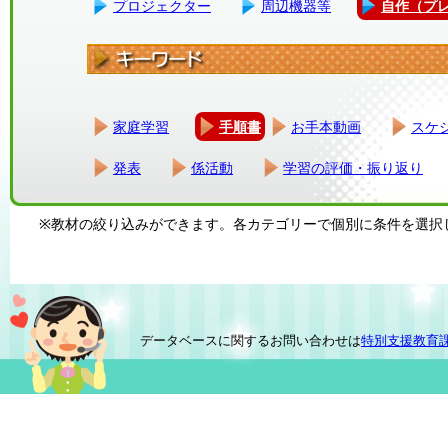
プロジェクター
周辺機器等
自作（プ
家庭学習
手順書
お手本動画
スケ
発表
係活動
学習の評価・振り返り
※教材の絞り込みができます。各カテゴリーで個別に条件を選択
データベースに関するお問い合わせは
特別支援教育