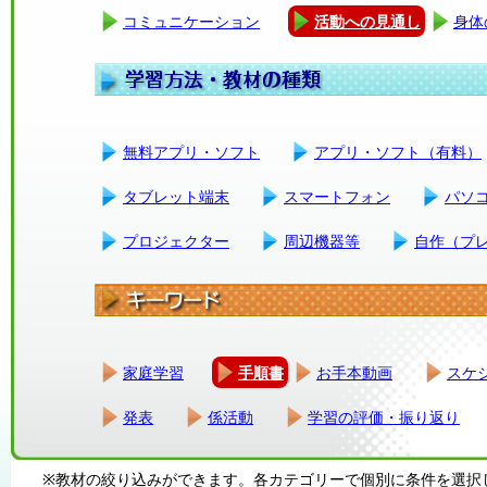
コミュニケーション
活動への見通し
身体
無料アプリ・ソフト
アプリ・ソフト（有料）
タブレット端末
スマートフォン
パソ
プロジェクター
周辺機器等
自作（プ
家庭学習
手順書
お手本動画
スケ
発表
係活動
学習の評価・振り返り
※教材の絞り込みができます。各カテゴリーで個別に条件を選択