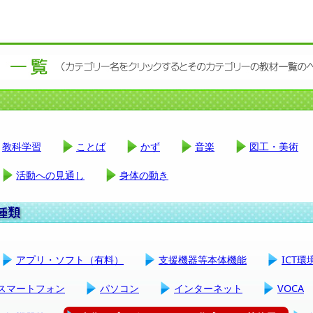
教科学習
ことば
かず
音楽
図工・美術
活動への見通し
身体の動き
アプリ・ソフト（有料）
支援機器等本体機能
ICT
スマートフォン
パソコン
インターネット
VOCA