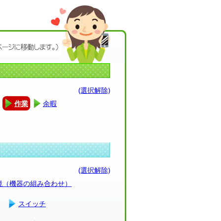
(選択解除)
作業
余暇
(選択解除)
環境（機器の組み合わせ）
スイッチ